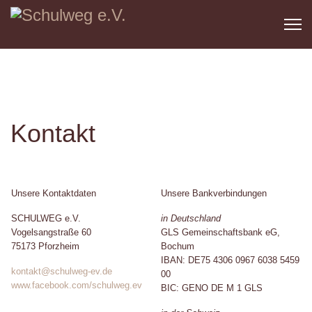
Kontakt
Unsere Kontaktdaten
Unsere Bankverbindungen
SCHULWEG e.V.
in Deutschland
Vogelsangstraße 60
GLS Gemeinschaftsbank eG,
75173 Pforzheim
Bochum
IBAN: DE75 4306 0967 6038 5459
kontakt@schulweg-ev.de
00
www.facebook.com/schulweg.ev
BIC: GENO DE M 1 GLS